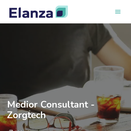
Overslaan
naar
Homepagina
content
Medior Consultant -
Zorgtech