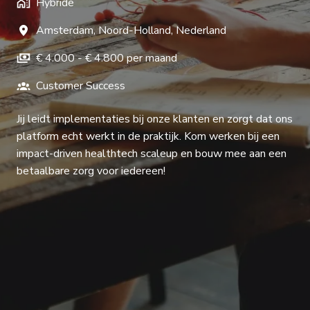
Hybride
Amsterdam
,
Noord-Holland
,
Nederland
€ 4.000 - € 4.800 per maand
Customer Success
Jij leidt implementaties bij onze klanten en zorgt dat ons
platform echt werkt in de praktijk. Kom werken bij een
impact-driven healthtech scaleup en bouw mee aan een
betaalbare zorg voor iedereen!