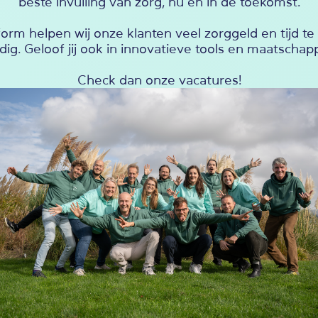
beste invulling van zorg, nu en in de toekomst.
orm helpen wij onze klanten veel zorggeld en tijd t
dig. Geloof jij ook in innovatieve tools en maatschap
Check dan onze vacatures!