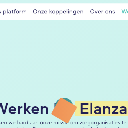
 platform
Onze koppelingen
Over ons
We
Werken bij
Elanza
ken we hard aan onze missie om zorgorganisaties t